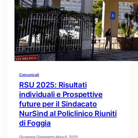
Comunicati
RSU 2025: Risultati
individuali e Prospettive
future per il Sindacato
NurSind al Policlinico Riuniti
di Foggia
Giuseppe Giampietro
·
Mag 6, 2025