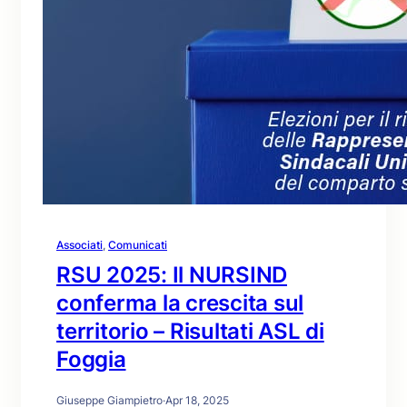
Associati
, 
Comunicati
RSU 2025: Il NURSIND
conferma la crescita sul
territorio – Risultati ASL di
Foggia
Giuseppe Giampietro
·
Apr 18, 2025