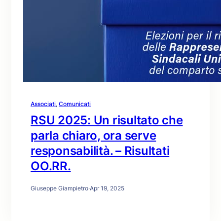
Associati
, 
Comunicati
RSU 2025: Un risultato che
parla chiaro, ora serve
responsabilità. – Risultati
OO.RR.
Giuseppe Giampietro
·
Apr 19, 2025